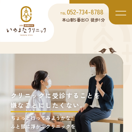
052-734-8788
TEL
本山駅5番出口 徒歩1分
病気を診るのではなく、
病気になってからではなく
クリニックに受診することを
患者様を診ることを大切に
病気を未然に防いでいきたい。
嫌なことにしたくない。
しています。
小さなサインを見逃さず、
ちょっと行ってみようかな。
ご相談内容をもとに
ふと頭に浮かぶクリニックを
あなたに合う