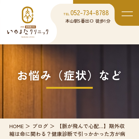
052-734-8788
TEL
本山駅5番出口 徒歩1分
お悩み（症状）など
HOME
ブログ
【脈が飛んで心配…】期外収
縮は命に関わる？健康診断で引っかかった方が病