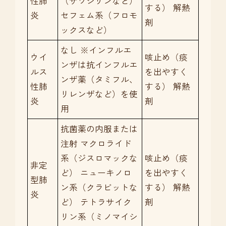
性肺
（サワシリンなど）
する） 解熱
炎
セフェム系（フロモ
剤
ックスなど）
なし ※インフルエ
ウイ
咳止め（痰
ンザは抗インフルエ
ルス
を出やすく
ンザ薬（タミフル、
性肺
する） 解熱
リレンザなど）を使
炎
剤
用
抗菌薬の内服または
注射 マクロライド
系（ジスロマックな
咳止め（痰
非定
ど） ニューキノロ
を出やすく
型肺
ン系（クラビットな
する） 解熱
炎
ど） テトラサイク
剤
リン系（ミノマイシ