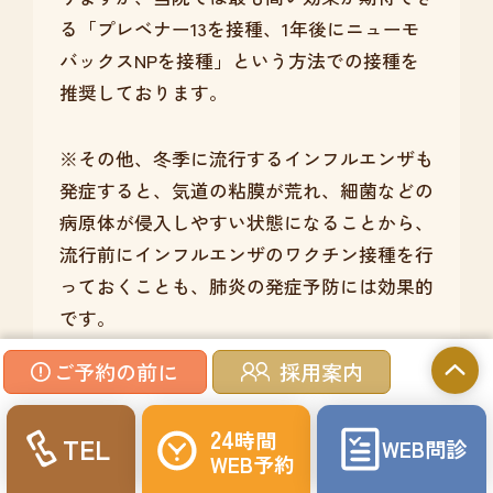
る「プレベナー13を接種、1年後にニューモ
バックスNPを接種」という方法での接種を
推奨しております。
※その他、冬季に流行するインフルエンザも
発症すると、気道の粘膜が荒れ、細菌などの
病原体が侵入しやすい状態になることから、
流行前にインフルエンザのワクチン接種を行
っておくことも、肺炎の発症予防には効果的
です。
ご予約の前に
採用案内
よくある質問
24
時間
TEL
WEB
問診
感染以外で起こる肺炎にはどのよう
WEB
予約
なものがありますか？