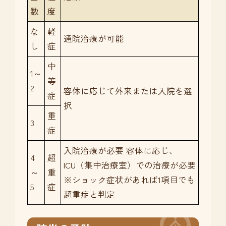
数
度
な
軽
通院治療が可能
し
症
中
1～
等
2
容体に応じて外来または入院を選
症
択
重
3
症
入院治療が必要 容体に応じ、
4
超
ICU（集中治療室）での治療が必要
～
重
※ショック症状があれば1項目でも
5
症
超重症と判定